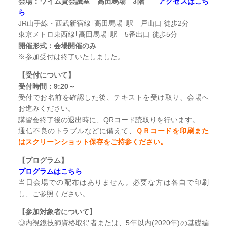
会場：ワイム貸会議室 高田馬場 3階
アクセスはこち
ら
JR山手線・西武新宿線｢高田馬場｣駅 戸山口 徒歩2分
東京メトロ東西線｢高田馬場｣駅 5番出口 徒歩5分
開催形式：会場開催のみ
※参加受付は終了いたしました。
【受付について】
受付時間：9:20～
受付でお名前を確認した後、テキストを受け取り、会場へ
お進みください。
講習会終了後の退出時に、QRコード読取りを行います。
通信不良のトラブルなどに備えて、
ＱＲコードを印刷また
はスクリーンショット保存をご持参ください。
【プログラム】
プログラムはこちら
当日会場での配布はありません。必要な方は各自で印刷
し、ご参照ください。
【参加対象者について】
◎内視鏡技師資格取得者または、5年以内(2020年)の基礎編