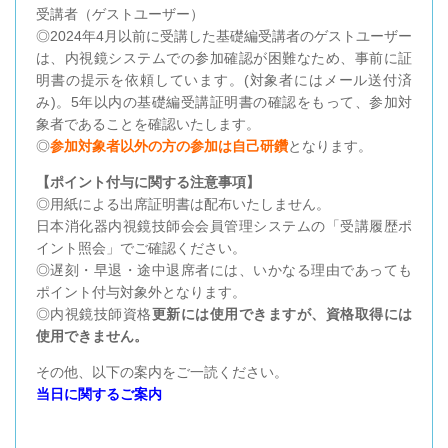
受講者（ゲストユーザー）
◎2024年4月以前に受講した基礎編受講者のゲストユーザー
は、内視鏡システムでの参加確認が困難なため、事前に証
明書の提示を依頼しています。(対象者にはメール送付済
み)。5年以内の基礎編受講証明書の確認をもって、参加対
象者であることを確認いたします。
◎
参加対象者以外の方の参加は自己研鑽
となります。
【ポイント付与に関する注意事項】
◎用紙による出席証明書は配布いたしません。
日本消化器内視鏡技師会会員管理システムの「受講履歴ポ
イント照会」でご確認ください。
◎遅刻・早退・途中退席者には、いかなる理由であっても
ポイント付与対象外となります。
◎内視鏡技師資格
更新には使用
できますが、資格取得には
使用できません。
その他、以下の案内をご一読ください。
当日に関するご案内